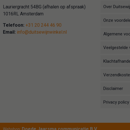
Over Duitsewij
Lauriergracht 54BG (afhalen op afspraak)
1016RL Amsterdam
Onze voordel
Telefoon:
+31 20 244 46 90
Email:
info@duitsewijnwinkel.nl
Algemene vo
Veelgestelde 
Klachtafhande
Verzendkosten
Disclaimer
Privacy policy
Doede Jaarsma communicatie B.V.
Webshop: