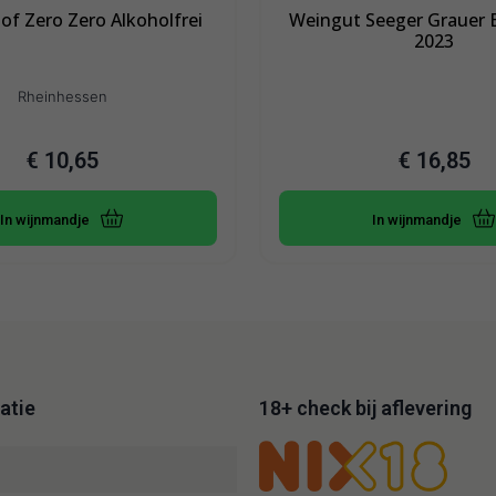
of Zero Zero Alkoholfrei
Weingut Seeger Grauer 
2023
Rheinhessen
€
10,65
€
16,85
In wijnmandje
In wijnmandje
atie
18+ check bij aflevering