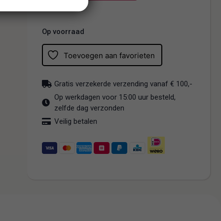
Op voorraad
Toevoegen aan favorieten
Gratis verzekerde verzending vanaf € 100,-
Op werkdagen voor 15:00 uur besteld,
zelfde dag verzonden
Veilig betalen