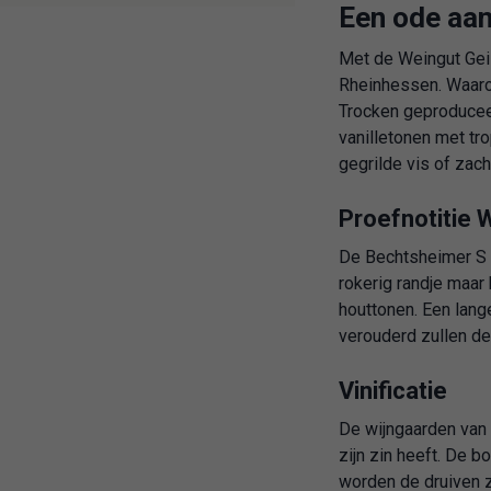
Een ode aan
Met de Weingut Geil
Rheinhessen. Waaro
Trocken geproduceer
vanilletonen met tr
gegrilde vis of zac
Proefnotitie 
De Bechtsheimer S T
rokerig randje maar
houttonen. Een lange
verouderd zullen de
Vinificatie
De wijngaarden va
zijn zin heeft. De b
worden de druiven za