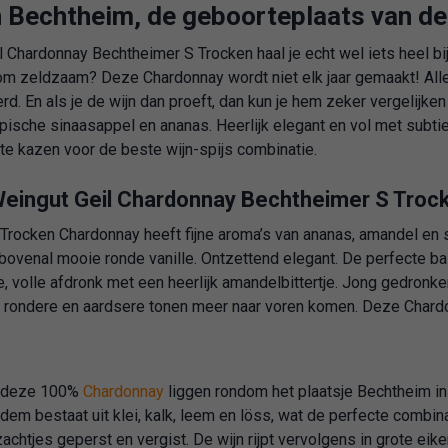
 Bechtheim, de geboorteplaats van d
 Chardonnay Bechtheimer S Trocken haal je echt wel iets heel bi
m zeldzaam? Deze Chardonnay wordt niet elk jaar gemaakt! Alle
d. En als je de wijn dan proeft, dan kun je hem zeker vergelijke
opische sinaasappel en ananas. Heerlijk elegant en vol met subtie
hte kazen voor de beste wijn-spijs combinatie.
Weingut Geil Chardonnay Bechtheimer S Troc
rocken Chardonnay heeft fijne aroma’s van ananas, amandel en s
 bovenal mooie ronde vanille. Ontzettend elegant. De perfecte b
, volle afdronk met een heerlijk amandelbittertje. Jong gedronken 
 rondere en aardsere tonen meer naar voren komen. Deze Chardonn
n deze 100%
Chardonnay
liggen rondom het plaatsje Bechtheim in
odem bestaat uit klei, kalk, leem en löss, wat de perfecte combin
chtjes geperst en vergist. De wijn rijpt vervolgens in grote eiken