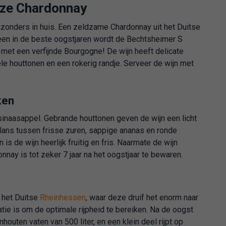
eze Chardonnay
jzonders in huis. Een zeldzame Chardonnay uit het Duitse
en in de beste oogstjaren wordt de Bechtsheimer S
n met een verfijnde Bourgogne! De wijn heeft delicate
le houttonen en een rokerig randje. Serveer de wijn met
ken
inaasappel. Gebrande houttonen geven de wijn een licht
alans tussen frisse zuren, sappige ananas en ronde
is de wijn heerlijk fruitig en fris. Naarmate de wijn
ay is tot zeker 7 jaar na het oogstjaar te bewaren.
 het Duitse
Rheinhessen
, waar deze druif het enorm naar
atie is om de optimale rijpheid te bereiken. Na de oogst
houten vaten van 500 liter, en een klein deel rijpt op