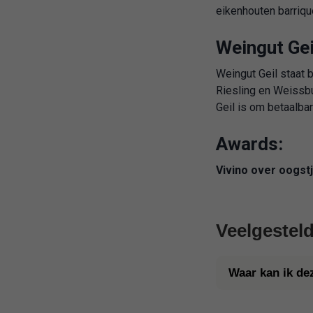
eikenhouten barrique
Weingut Gei
Weingut Geil staat 
Riesling en Weissbu
Geil is om betaalba
Awards:
Vivino over oogstj
Veelgestel
Waar kan ik de