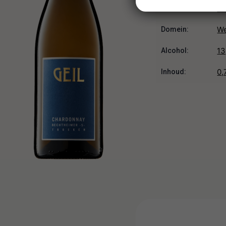
Ch
Druif:
We
Domein:
13
Alcohol:
0,
Inhoud: