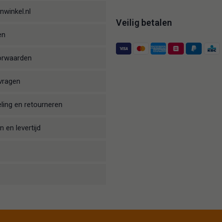
nwinkel.nl
Veilig betalen
en
orwaarden
vragen
ling en retourneren
 en levertijd