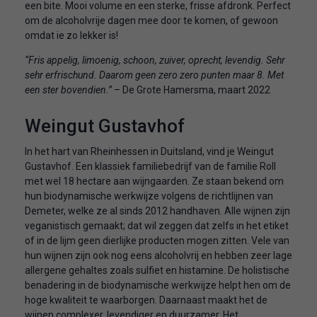
een bite. Mooi volume en een sterke, frisse afdronk. Perfect
om de alcoholvrije dagen mee door te komen, of gewoon
omdat ie zo lekker is!
“Fris appelig, limoenig, schoon, zuiver, oprecht, levendig. Sehr
sehr erfrischund. Daarom geen zero zero punten maar 8. Met
een ster bovendien.”
– De Grote Hamersma, maart 2022
Weingut Gustavhof
In het hart van Rheinhessen in Duitsland, vind je Weingut
Gustavhof. Een klassiek familiebedrijf van de familie Roll
met wel 18 hectare aan wijngaarden. Ze staan bekend om
hun biodynamische werkwijze volgens de richtlijnen van
Demeter, welke ze al sinds 2012 handhaven. Alle wijnen zijn
veganistisch gemaakt; dat wil zeggen dat zelfs in het etiket
of in de lijm geen dierlijke producten mogen zitten. Vele van
hun wijnen zijn ook nog eens alcoholvrij en hebben zeer lage
allergene gehaltes zoals sulfiet en histamine. De holistische
benadering in de biodynamische werkwijze helpt hen om de
hoge kwaliteit te waarborgen. Daarnaast maakt het de
wijnen complexer, levendiger en duurzamer. Het