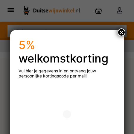
×
5%
welkomstkorting
Nu besteld,
dinsdag
in huis
Vul hier je gegevens in en ontvang jouw
persoonlijke
kortingscode per mail!
Gustavshof Zero Zero
Alkoholfrei
N.V.