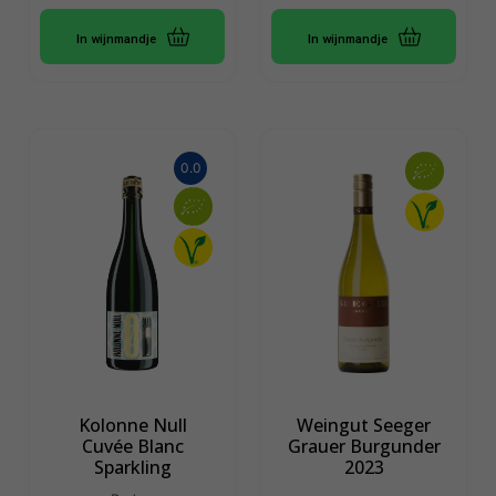
In wijnmandje
In wijnmandje
0.0
Kolonne Null
Weingut Seeger
Cuvée Blanc
Grauer Burgunder
Sparkling
2023