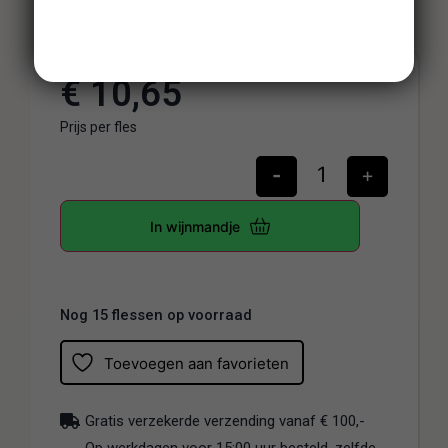
€
10,65
Prijs per fles
-
+
In wijnmandje
Nog 15 flessen op voorraad
Toevoegen aan favorieten
Gratis verzekerde verzending vanaf € 100,-