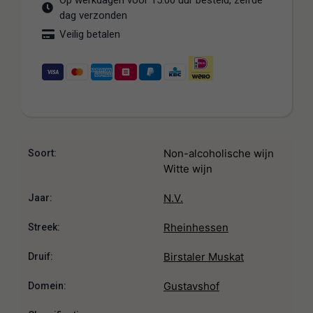
Op werkdagen voor 15:00 uur besteld, zelfde
dag verzonden
Veilig betalen
Non-alcoholische wijn
Soort:
Witte wijn
N.V.
Jaar:
Rheinhessen
Streek:
Birstaler Muskat
Druif:
Gustavshof
Domein: