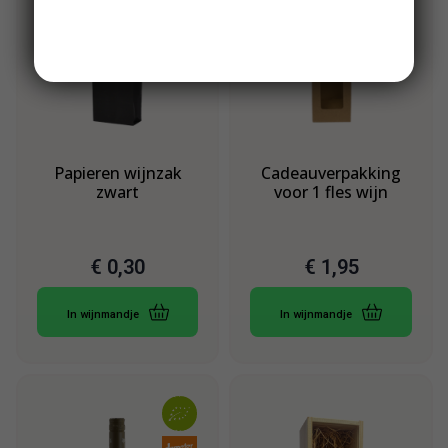
Papieren wijnzak
Cadeauverpakking
zwart
voor 1 fles wijn
€
0,30
€
1,95
In wijnmandje
In wijnmandje