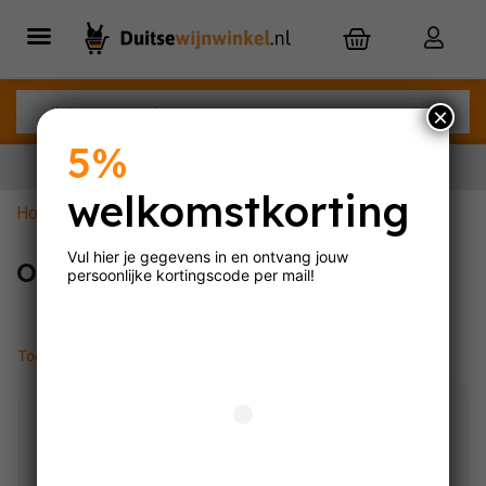
×
5%
welkomstkorting
Home
»
Onder €10
Nu besteld,
dinsdag
in huis
Vul hier je gegevens in en ontvang jouw
Onder €10
persoonlijke
kortingscode per mail!
Toont alle 8 resultaten