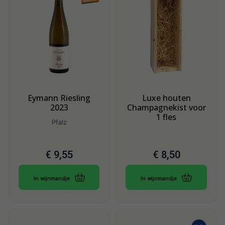
Eymann Riesling
Luxe houten
2023
Champagnekist voor
1 fles
Pfalz
€
9,55
€
8,50
In wijnmandje
In wijnmandje