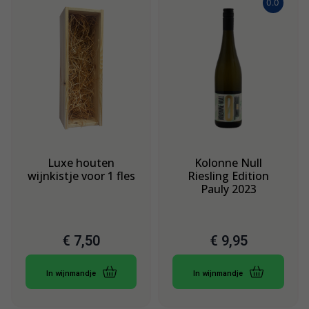
0.0
Luxe houten
Kolonne Null
wijnkistje voor 1 fles
Riesling Edition
Pauly 2023
€
7,50
€
9,95
In wijnmandje
In wijnmandje