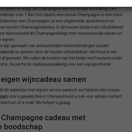
 cadeau geven in een mooie verpakking? Met dit kistje maakt u uw
pleet en krijgt de Champagne een extra luxe uitstraling. Een
ekistje voor 1 fles met daarin een mooie Champagne is een mooi
Selecteer een Champagne uit ons uitgebreide assortiment en
uxe houten Champagnekistjes. In dit houten kistje met schuifdeksel
eer bijvoorbeeld dit Champagnekistje met mousserende wijnen uit
 wijnen.
tje zijn gemaakt van ambachtelijke blokverbindingen zonder
s makkelijk te openen door de houten schuifdeksel. Het hout is van
i afgewerkt. We vullen de bodem van het kistje met houtwol zodat
d is. De perfecte cadeauverpakking voor een wijngeschenk!
w eigen wijncadeau samen
d dit wijnkistje met wijnen uit ons aanbod, we hebben een mooie
jnen
voor u geselecteerd. Uiteraard kunt u ook voor advies contact
elefoon of e-mail. We helpen u graag
 Champagne cadeau met
ke boodschap