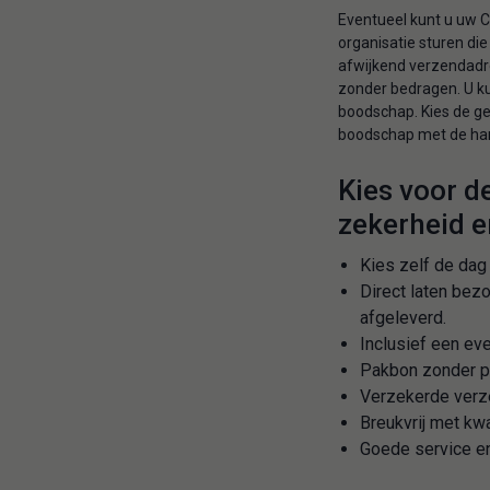
Eventueel kunt u uw 
organisatie sturen die
afwijkend verzendadre
zonder bedragen. U ku
boodschap. Kies de gew
boodschap met de hand
Kies voor d
zekerheid e
Kies zelf de da
Direct laten bez
afgeleverd.
Inclusief een ev
Pakbon zonder pr
Verzekerde verz
Breukvrij met kwa
Goede service en