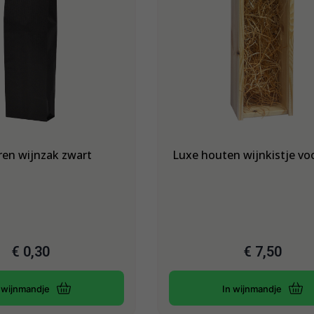
ren wijnzak zwart
Luxe houten wijnkistje voo
€
0,30
€
7,50
 wijnmandje
In wijnmandje