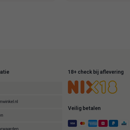
atie
18+ check bij aflevering
nwinkel.nl
Veilig betalen
en
orwaarden