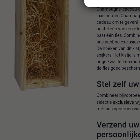
Wilt u een Champagne
Champagne-cadeau com
luxe houten Champagn
cadeau om te geven! 
bestel één van onze l
past één fles. Combin
ons aanbod exclusieve
De hoeken van dit kis
spijkers. Het kistje i
hoge kwaliteit en moo
de fles goed bescherm
Stel zelf u
Combineer bijvoorbeel
exclusieve wi
selectie
met ons opnemen via t
Verzend uw
persoonlij