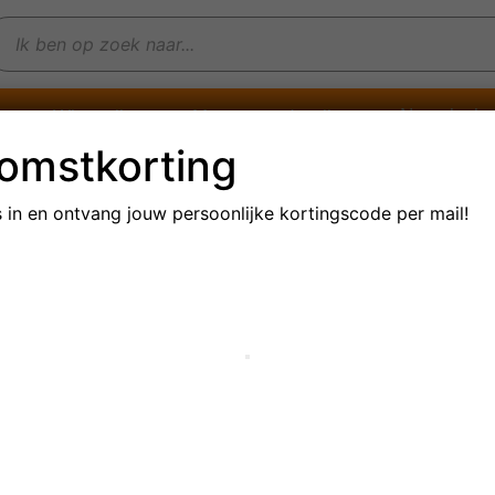
Non-alcohol
en
Witte wijnen
Mousserende wijnen
omstkorting
s in en ontvang jouw persoonlijke
kortingscode per mail!
ten Champagnekist voor 1
hampagne-cadeau compleet met
uten Champagnekistje voor 1 fles
deksel