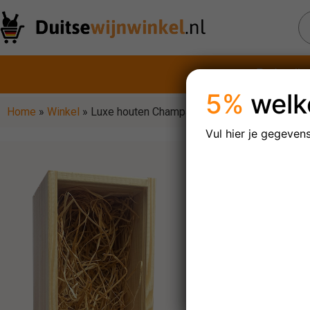
Rode wijn
5%
welk
Home
»
Winkel
»
Luxe houten Champagnekist voor 1 fles
Vul hier je gegeven
Luxe hou
fles
Maak uw C
een luxe ho
met schuif