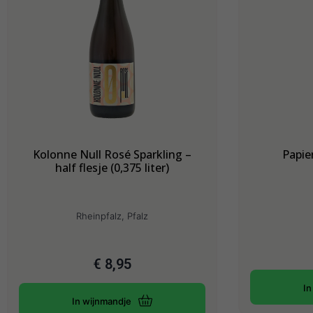
Kolonne Null Rosé Sparkling –
Papie
half flesje (0,375 liter)
Rheinpfalz, Pfalz
€
8,95
In
In wijnmandje