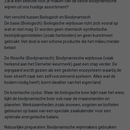
Zal ik een selectie voor je maken van de beste biodynamische
wijnen uit ons huidige assortiment?
Het verschil tussen Biologisch en Biodynamisch
De basis (Biologisch): Biologische wijnbouw richt zich vooral op
wat er niet mag. Er worden geen chemisch-synthetische
bestrijdingsmiddelen (zoals herbiciden) en geen kunstmest
gebruikt. Het doel is een schone productie die het milieu minder
belast.
De filosofie (Biodynamisch): Biodynamische wijnbouw (vaak
herkend aan het Demeter-keurmerk) gaat een stap verder. De
wijngaard wordt gezien als een gesloten ecosysteem waarbij de
boer streeft naar een zelfvoorzienend systeem. Alles wat de
bodem nodig heeft, komt idealiter van het eigen land.
De kosmische cyclus: Waar de biologische boer kijkt naar het weer,
kijkt de biodynamische boer ook naar de maanstanden en
planeten. Werkzaamheden zoals snoeien, oogsten en bottelen
gebeuren op basis van een speciale zaaikalender voor een
optimale energetische balans.
Natuurlijke preparaten: Biodynamische wijnmakers gebruiken