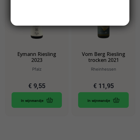
Eymann Riesling
Vom Berg Riesling
2023
trocken 2021
Pfalz
Rheinhessen
€
9,55
€
11,95
In wijnmandje
In wijnmandje