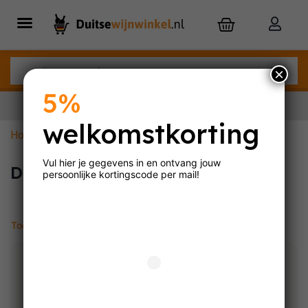
×
5%
welkomstkorting
Home
»
Demeter
Nu besteld,
maandag
in huis
Vul hier je gegevens in en ontvang jouw
Demeter
persoonlijke
kortingscode per mail!
Toont alle 2 resultaten