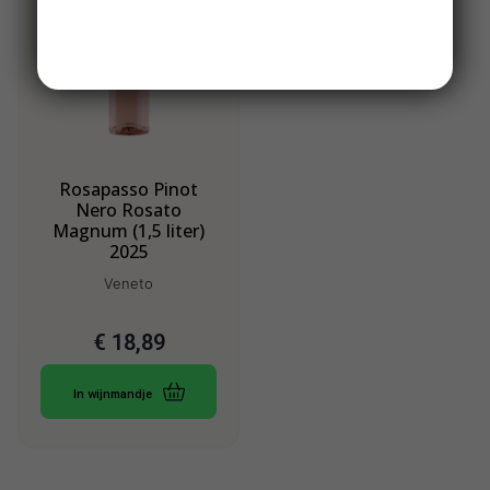
Rosapasso Pinot
Nero Rosato
Magnum (1,5 liter)
2025
Veneto
€
18,89
In wijnmandje