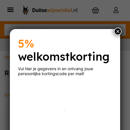
×
5%
welkomstkorting
Home
»
Rosé uit Veneto
Nu besteld,
dinsdag
in huis
Vul hier je gegevens in en ontvang jouw
Rosé uit Veneto
persoonlijke
kortingscode per mail!
Enig resultaat