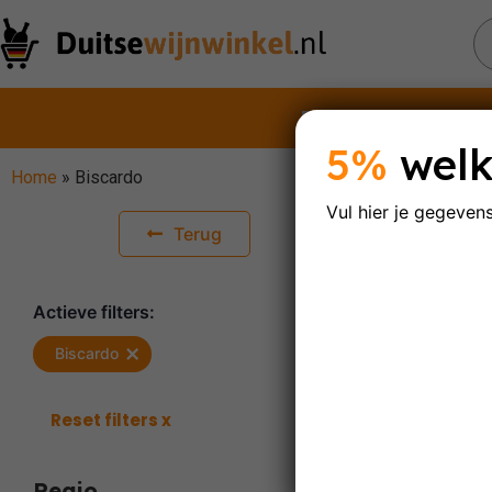
Rode wijnen
Witt
5%
welk
Home
»
Biscardo
Vul hier je gegeven
Bi
Terug
Actieve filters:
×
Biscardo
Enig res
Reset filters x
Regio