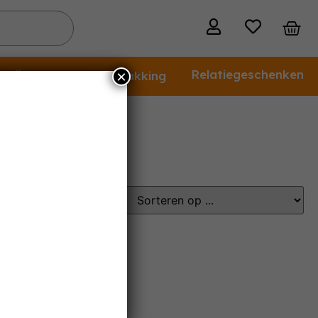
 wijn
Relatiegeschenken
×
Cadeauverpakking