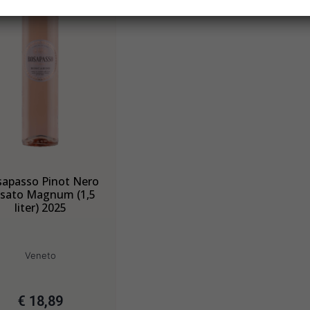
apasso Pinot Nero
sato Magnum (1,5
liter) 2025
Veneto
€
18,89