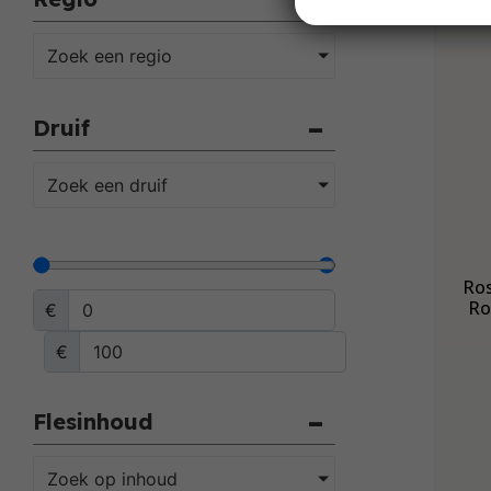
Zoek een regio
Druif
Zoek een druif
Ros
Ro
€
€
Flesinhoud
Zoek op inhoud