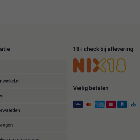
atie
18+ check bij aflevering
nwinkel.nl
Veilig betalen
en
orwaarden
vragen
ling en retourneren