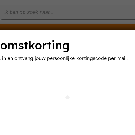
Non-alcoholische
e wijnen
Mousserende wijnen
omstkorting
s in en ontvang jouw persoonlijke
kortingscode per mail!
scardo
ultaat