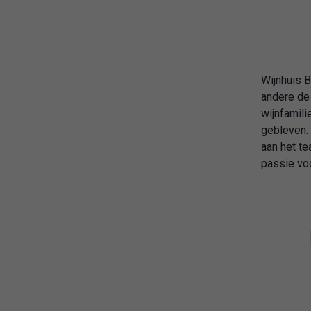
Wijnhuis B
andere d
wijnfamili
gebleven.
aan het te
passie voo