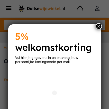
×
5%
welkomstkorting
Home
»
Oostenrijkse witte wijn
Nu besteld,
dinsdag
in huis
Vul hier je gegevens in en ontvang jouw
Oostenrijkse witte wijn
persoonlijke
kortingscode per mail!
Enig resultaat