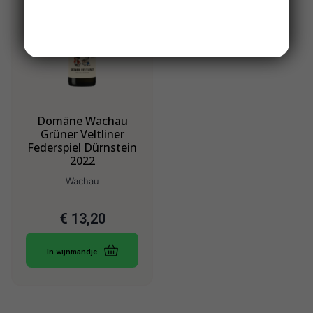
Domäne Wachau
Grüner Veltliner
Federspiel Dürnstein
2022
Wachau
€
13,20
In wijnmandje