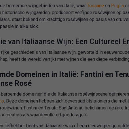
 de beroemde wijngebieden van Italië, waar
Toscane
en
Puglia
sc
 historische wijngaarden, produceert verfijnde roséwijnen op ba
 laars, staat bekend om krachtige roséwijnen op basis van druive
 passie in elke slok.
ie van Italiaanse Wijn: Een Cultureel
rijke geschiedenis van Italiaanse wijn, geworteld in eeuwenoude t
hap, heeft de wereld verrijkt met wijnen die een diepe verbind
de Domeinen in Italië: Fantini en Ten
aanse Rosé
 beroemde domeinen die de Italiaanse roséwijnscene definiëren
io
. Deze domeinen hebben zich gevestigd als pioniers die met 
 roséwijnen. Fantini en Tenuta Sant’Antonio belichamen de rijke t
osécreaties als waardevolle erfgoeddragers.
en liefhebber bent van Italiaanse wijn of een nieuwsgierige ontdek