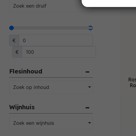
Zoek een druif
€
€
Flesinhoud
Ros
Ro
Zoek op inhoud
Wijnhuis
Zoek een wijnhuis