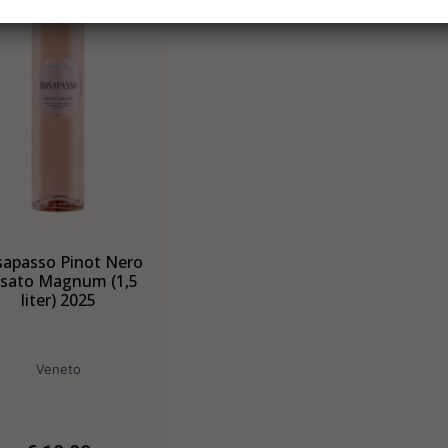
apasso Pinot Nero
sato Magnum (1,5
liter) 2025
Veneto