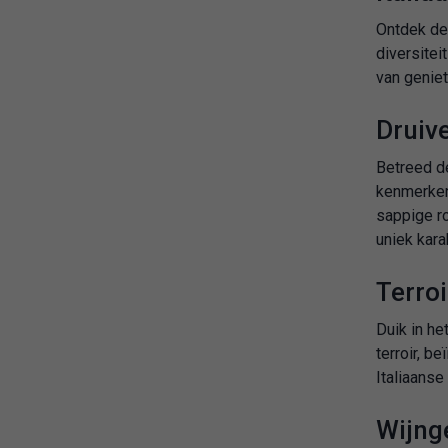
Ontdek de 
diversitei
van geniet
Druiv
Betreed d
kenmerkend
sappige ro
uniek kara
Terroi
Duik in he
terroir, b
Italiaanse
Wijnge