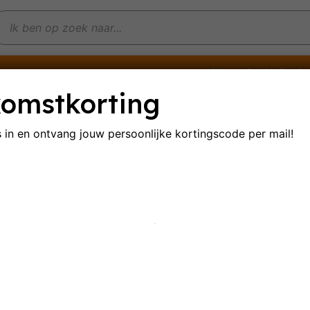
Non-alcoholische
e wijnen
Mousserende wijnen
omstkorting
s in en ontvang jouw persoonlijke
kortingscode per mail!
aliaanse rosé
ultaat