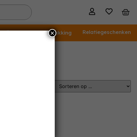
 wijn
Relatiegeschenken
×
Cadeauverpakking