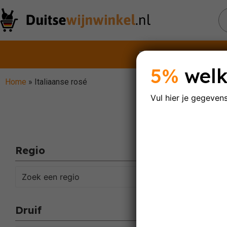
Rode wijnen
Witt
5%
welk
Home
»
Italiaanse rosé
Vul hier je gegeven
It
Regio
Enig res
Zoek een regio
Druif