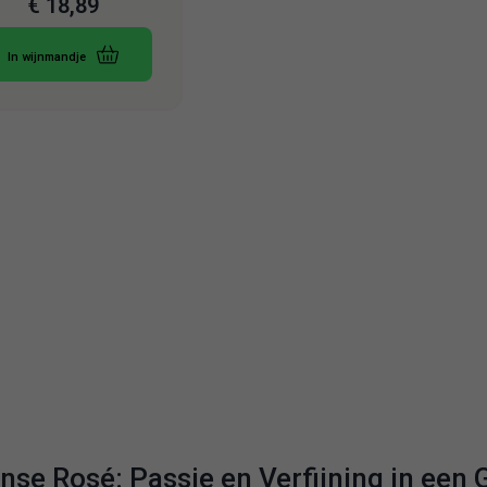
€
18,89
In wijnmandje
anse Rosé: Passie en Verfijning in een 