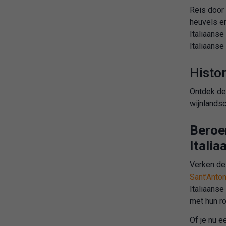
Reis door
heuvels en
Italiaanse
Italiaanse
Histor
Ontdek de 
wijnlandsc
Beroem
Itali
Verken de
Sant’Anton
Italiaanse
met hun r
Of je nu e