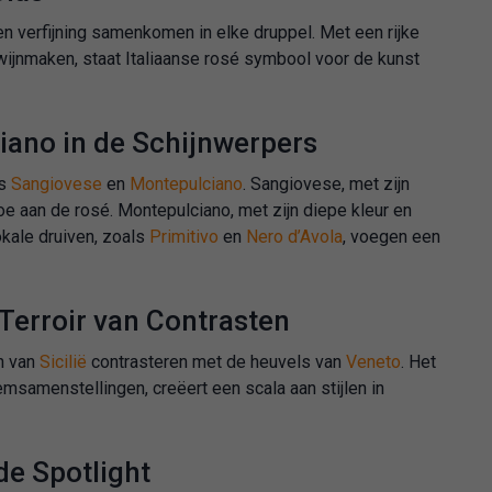
n verfijning samenkomen in elke druppel. Met een rijke
n wijnmaken, staat Italiaanse rosé symbool voor de kunst
iano in de Schijnwerpers
ls
Sangiovese
en
Montepulciano
. Sangiovese, met zijn
e aan de rosé. Montepulciano, met zijn diepe kleur en
okale druiven, zoals
Primitivo
en
Nero d’Avola
, voegen een
n Terroir van Contrasten
en van
Sicilië
contrasteren met de heuvels van
Veneto
. Het
msamenstellingen, creëert een scala aan stijlen in
de Spotlight