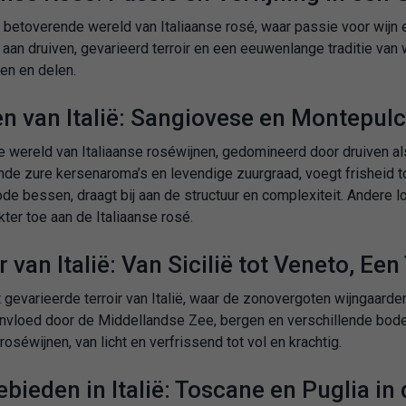
betoverende wereld van Italiaanse rosé, waar passie voor wijn e
t aan druiven, gevarieerd terroir en een eeuwenlange traditie va
en en delen.
en van Italië: Sangiovese en Montepulc
e wereld van Italiaanse roséwijnen, gedomineerd door druiven a
e zure kersenaroma’s en levendige zuurgraad, voegt frisheid to
de bessen, draagt bij aan de structuur en complexiteit. Andere l
kter toe aan de Italiaanse rosé.
r van Italië: Van Sicilië tot Veneto, Ee
t gevarieerde terroir van Italië, waar de zonovergoten wijngaard
eïnvloed door de Middellandse Zee, bergen en verschillende bode
 roséwijnen, van licht en verfrissend tot vol en krachtig.
bieden in Italië: Toscane en Puglia in 