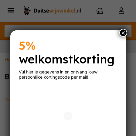
×
5%
welkomstkorting
Home
»
Biologische mousserende wijn
Nu besteld,
maandag
in huis
Vul hier je gegevens in en ontvang jouw
Biologische mousserende wijn
persoonlijke
kortingscode per mail!
Toont alle 2 resultaten
0.0
0.0