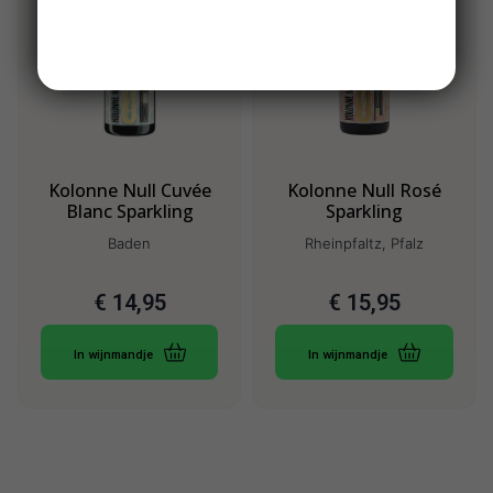
Kolonne Null Cuvée
Kolonne Null Rosé
Blanc Sparkling
Sparkling
Baden
Rheinpfaltz, Pfalz
€
14,95
€
15,95
In wijnmandje
In wijnmandje