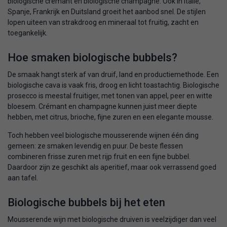
biologische crémant en biologische champagne. Ook in Italië,
Spanje, Frankrijk en Duitsland groeit het aanbod snel. De stijlen
lopen uiteen van strakdroog en mineraal tot fruitig, zacht en
toegankelijk.
Hoe smaken biologische bubbels?
De smaak hangt sterk af van druif, land en productiemethode. Een
biologische cava is vaak fris, droog en licht toastachtig. Biologische
prosecco is meestal fruitiger, met tonen van appel, peer en witte
bloesem. Crémant en champagne kunnen juist meer diepte
hebben, met citrus, brioche, fijne zuren en een elegante mousse.
Toch hebben veel biologische mousserende wijnen één ding
gemeen: ze smaken levendig en puur. De beste flessen
combineren frisse zuren met rijp fruit en een fijne bubbel.
Daardoor zijn ze geschikt als aperitief, maar ook verrassend goed
aan tafel.
Biologische bubbels bij het eten
Mousserende wijn met biologische druiven is veelzijdiger dan veel