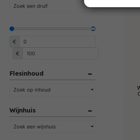
Zoek een druif
€
€
Flesinhoud
W
Zoek op inhoud
Wijnhuis
Zoek een wijnhuis