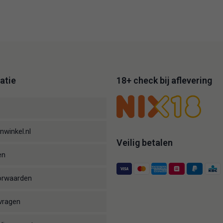
atie
18+ check bij aflevering
nwinkel.nl
Veilig betalen
en
orwaarden
vragen