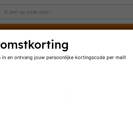
Non-alcoholische
e wijnen
Mousserende wijnen
omstkorting
s in en ontvang jouw persoonlijke
kortingscode per mail!
OC
ultaat