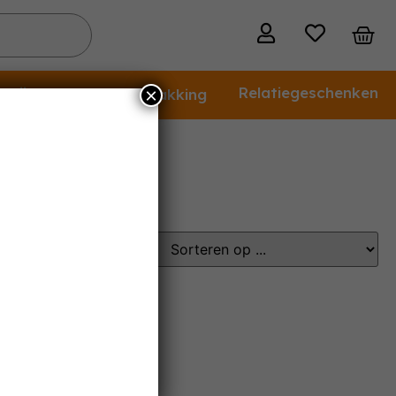
 wijn
Relatiegeschenken
×
Cadeauverpakking