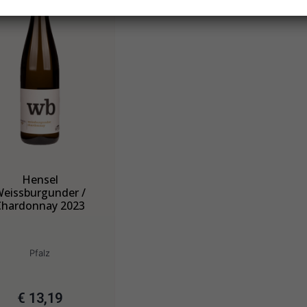
Hensel
eissburgunder /
Chardonnay 2023
Pfalz
€
13,19