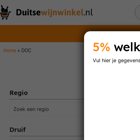
Rode wijnen
Witt
5%
welk
Home
»
DOC
Vul hier je gegeven
D
Regio
Enig res
Zoek een regio
Druif