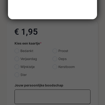
€
1,95
Kies een kaartje
*
Bedankt
Proost
Verjaardag
Oeps
Wijnkistje
Kerstboom
Ster
Jouw persoonlijke boodschap