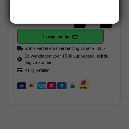
-
+
In wijnmandje
Gratis verzekerde verzending vanaf € 100,-
Op werkdagen voor 15:00 uur besteld, zelfde
dag verzonden
Veilig betalen