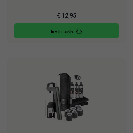
€
12,95
In wijnmandje