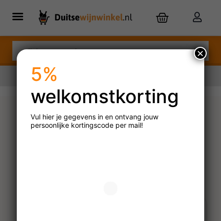
×
5%
welkomstkorting
Nu besteld,
dinsdag
in huis
Vul hier je gegevens in en ontvang jouw
persoonlijke
kortingscode per mail!
Coravin Pure Argon
Capsules 6-pack
€
54,99