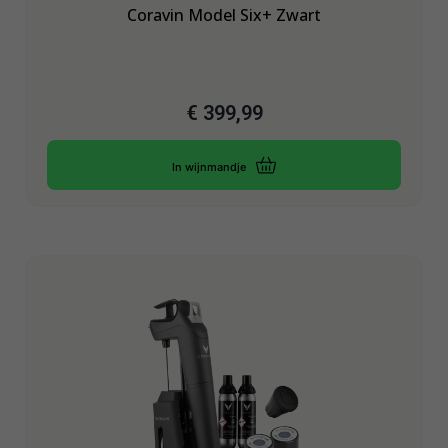
Coravin Model Six+ Zwart
€
399,99
In wijnmandje