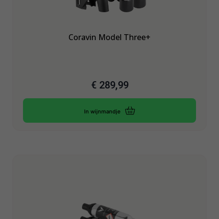
Coravin Model Three+
€
289,99
In wijnmandje